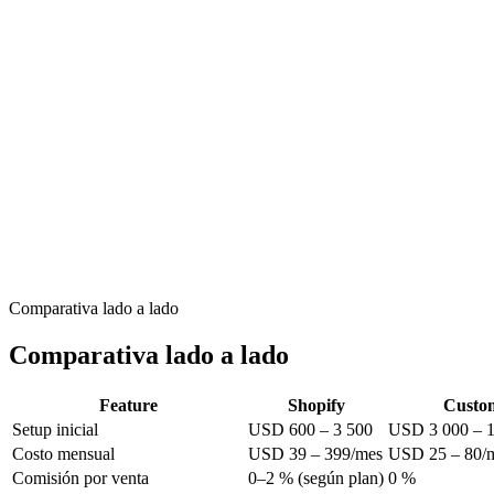
Tarda 8–12 semanas en estar listo
Inversión inicial alta vs Shopify
Mantenimiento es tuyo (parches, dependencias, hosting)
No hay app store — todo se construye o integra
Soporte depende del equipo de desarrollo
Comparativa lado a lado
Comparativa lado a lado
Feature
Shopify
Custom
Setup inicial
USD 600 – 3 500
USD 3 000 – 
Costo mensual
USD 39 – 399/mes
USD 25 – 80/m
Comisión por venta
0–2 % (según plan)
0 %