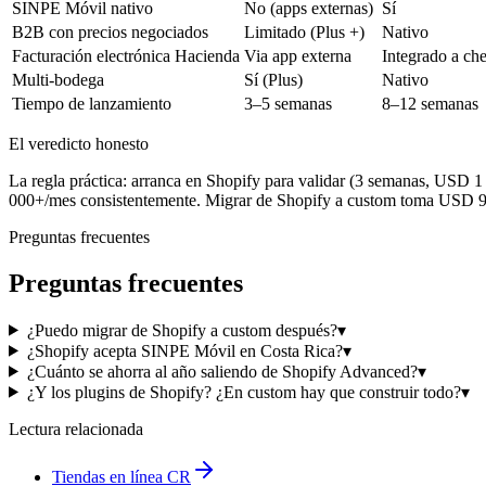
SINPE Móvil nativo
No (apps externas)
Sí
B2B con precios negociados
Limitado (Plus +)
Nativo
Facturación electrónica Hacienda
Via app externa
Integrado a ch
Multi-bodega
Sí (Plus)
Nativo
Tiempo de lanzamiento
3–5 semanas
8–12 semanas
El veredicto honesto
La regla práctica: arranca en Shopify para validar (3 semanas, USD
000+/mes consistentemente. Migrar de Shopify a custom toma USD 9
Preguntas frecuentes
Preguntas frecuentes
¿Puedo migrar de Shopify a custom después?
▾
¿Shopify acepta SINPE Móvil en Costa Rica?
▾
¿Cuánto se ahorra al año saliendo de Shopify Advanced?
▾
¿Y los plugins de Shopify? ¿En custom hay que construir todo?
▾
Lectura relacionada
Tiendas en línea CR