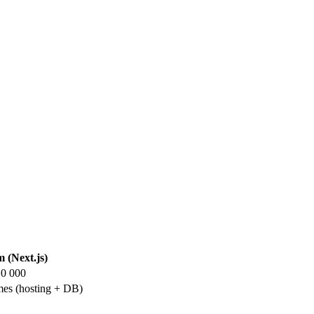
 (Next.js)
10 000
es (hosting + DB)